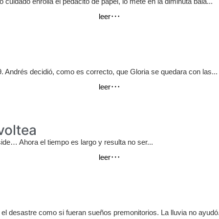
uidado enrolla el pedacito de papel, lo mete en la diminuta bala...
leer
. Andrés decidió, como es correcto, que Gloria se quedara con las...
leer
voltea
ide… Ahora el tiempo es largo y resulta no ser...
leer
el desastre como si fueran sueños premonitorios. La lluvia no ayudó