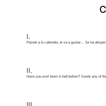
C
I.
Pásele a lo calientito, le va a gustar… Se ha despe
II.
Have you ever been in hell before? Surely any of th
III.