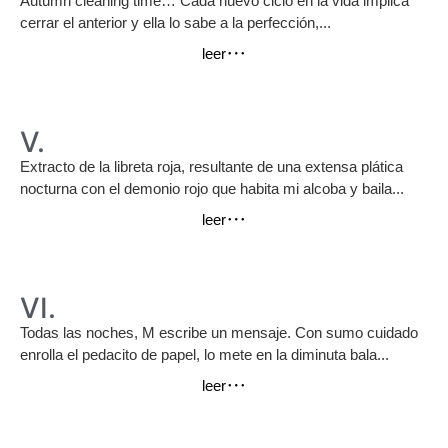
Autumn cleaning time… Cada nuevo ciclo en la vida implica
cerrar el anterior y ella lo sabe a la perfección,...
leer
V.
Extracto de la libreta roja, resultante de una extensa plática
nocturna con el demonio rojo que habita mi alcoba y baila...
leer
VI.
Todas las noches, M escribe un mensaje. Con sumo cuidado
enrolla el pedacito de papel, lo mete en la diminuta bala...
leer